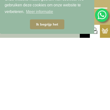
gebruiken deze cookies om onze website te
verbeteren.
Meer informatie
Ik begrijp het
Adres
De naal 1
1797 AX Den Hoorn, Texel
0222-319252
winkel@goenga.com
Snel naar
Online bestellen
Mijn account
Bereidingstips